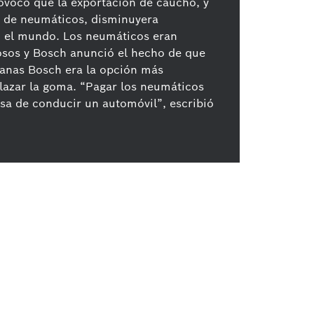
ovocó que la exportación de caucho, y
n de neumáticos, disminuyera
o el mundo. Los neumáticos eran
sos y Bosch anunció el hecho de que
anas Bosch era la opción más
azar la goma. “Pagar los neumáticos
osa de conducir un automóvil”, escribió