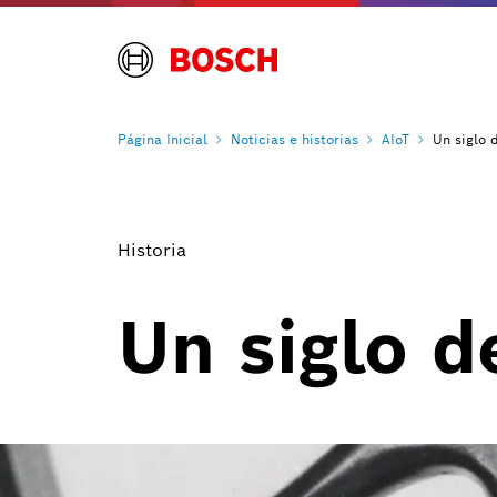
Página
Inicial
Noticias e
historias
AIoT
Un siglo 
Historia
Un siglo d