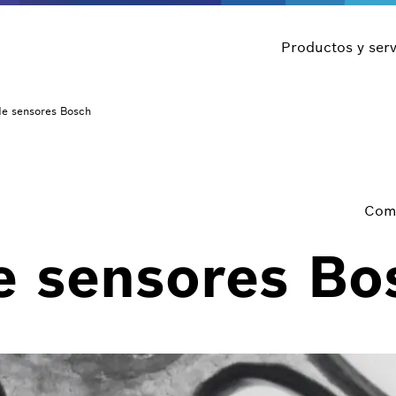
Productos y serv
de sensores Bosch
Comp
e sensores Bo