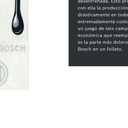
desenfrenada. Esto pr
con ella la producció
drásticamente en tod
extremadamente costo
un juego de seis camp
económica que reempl
es la parte más dolor
Bosch en un folleto.